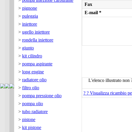
>
pompa iniezione carburante
Fax
>
pignone
E-mail *
>
puleggia
>
iniettore
>
ugello iniettore
>
rondella iniettore
>
giunto
>
kit cilindro
>
pompa aspirante
>
long engine
>
radiatore olio
L'elenco illustrato non 
>
filtro olio
? ? Visualizza ricambio 
>
pompa pressione olio
>
pompa olio
>
tubo radiatore
>
pistone
>
kit pistone