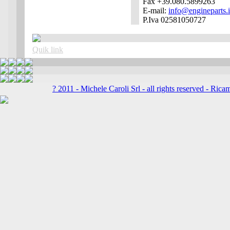
Fax +39.080.5899263
E-mail:
info@engineparts.i
P.Iva 02581050727
Quik link
? 2011 - Michele Caroli Srl - all rights reserved -
Ricam