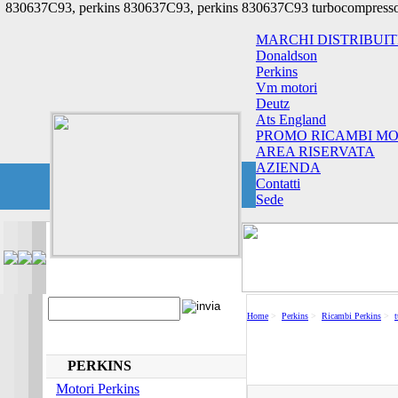
830637C93, perkins 830637C93, perkins 830637C93 turbocompressor
MARCHI DISTRIBUIT
Donaldson
Perkins
Vm motori
Deutz
Ats England
PROMO RICAMBI MO
AREA RISERVATA
AZIENDA
Contatti
Sede
Home
>
Perkins
>
Ricambi Perkins
>
PERKINS
Motori Perkins