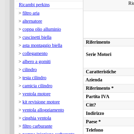
Ri
Ricambi perkins
>
filtro aria
>
alternatore
>
coppa olio alluminio
>
cuscinetti biella
Riferimento
>
asta montaggio biella
>
collegamento
Serie Motori
>
albero a gomiti
>
cilindro
Caratteristiche
>
testa cilindro
Azienda
>
camicia cilindro
Riferimento *
>
ventola motore
Partita IVA
>
kit revisione motore
Citt?
>
ventola alloggiamento
Indirizzo
>
cinghia ventola
Paese *
>
filtro carburante
Telefono