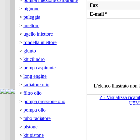
>
pompa iniezione carburante
Fax
>
pignone
E-mail *
>
puleggia
>
iniettore
>
ugello iniettore
>
rondella iniettore
>
giunto
>
kit cilindro
>
pompa aspirante
>
long engine
>
radiatore olio
L'elenco illustrato non 
>
filtro olio
? ? Visualizza ricam
>
pompa pressione olio
U5M
>
pompa olio
>
tubo radiatore
>
pistone
>
kit pistone