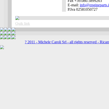
Fax +39.080.5899263
E-mail:
info@engineparts.i
P.Iva 02581050727
Quik link
? 2011 - Michele Caroli Srl - all rights reserved -
Ricam