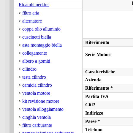
Ricambi perkins
>
filtro aria
>
alternatore
>
coppa olio alluminio
>
cuscinetti biella
Riferimento
>
asta montaggio biella
>
collegamento
Serie Motori
>
albero a gomiti
>
cilindro
Caratteristiche
>
testa cilindro
Azienda
>
camicia cilindro
Riferimento *
>
ventola motore
Partita IVA
>
kit revisione motore
Citt?
>
ventola alloggiamento
Indirizzo
>
cinghia ventola
Paese *
>
filtro carburante
Telefono