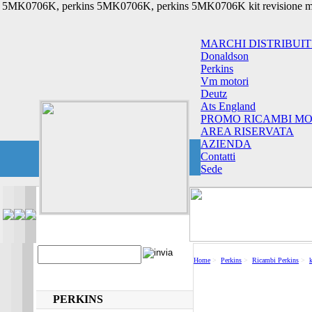
5MK0706K, perkins 5MK0706K, perkins 5MK0706K kit revisione moto
MARCHI DISTRIBUIT
Donaldson
Perkins
Vm motori
Deutz
Ats England
PROMO RICAMBI MO
AREA RISERVATA
AZIENDA
Contatti
Sede
Home
>
Perkins
>
Ricambi Perkins
>
PERKINS