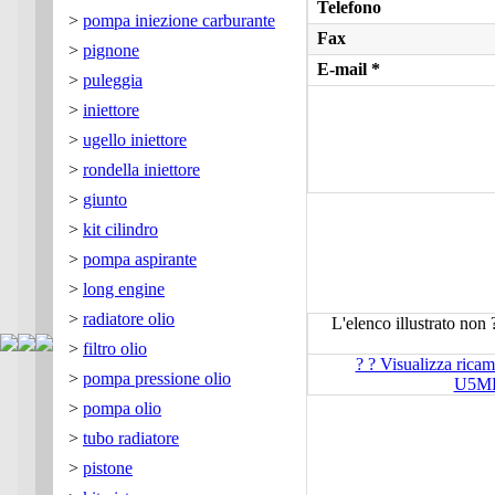
Telefono
>
pompa iniezione carburante
Fax
>
pignone
E-mail *
>
puleggia
>
iniettore
>
ugello iniettore
>
rondella iniettore
>
giunto
>
kit cilindro
>
pompa aspirante
>
long engine
>
radiatore olio
L'elenco illustrato non 
>
filtro olio
? ? Visualizza rica
>
pompa pressione olio
U5M
>
pompa olio
>
tubo radiatore
>
pistone